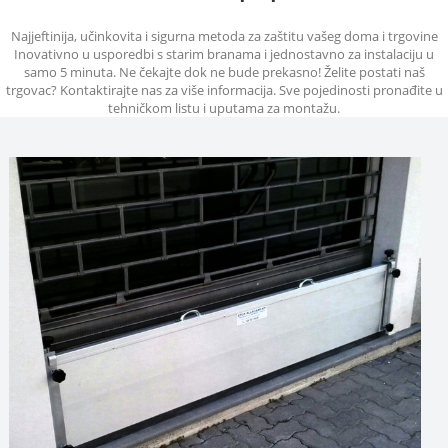
Najjeftinija, učinkovita i sigurna metoda za zaštitu vašeg doma i trgovine
Inovativno u usporedbi s starim branama i jednostavno za instalaciju u
samo 5 minuta. Ne čekajte dok ne bude prekasno! Želite postati naš
trgovac? Kontaktirajte nas za više informacija. Sve pojedinosti pronađite u
tehničkom listu i uputama za montažu.