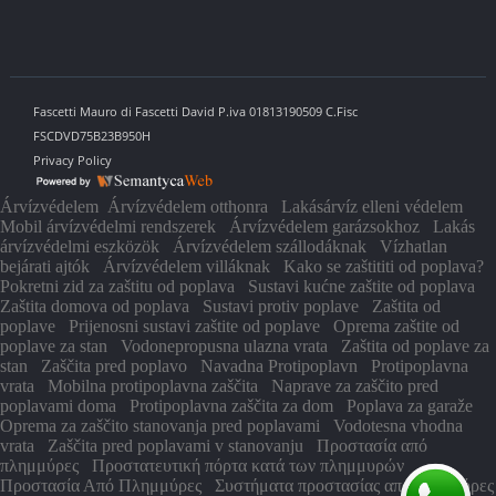
Fascetti Mauro di Fascetti David P.iva 01813190509 C.Fisc
FSCDVD75B23B950H
Privacy Policy
Árvízvédelem
Árvízvédelem otthonra
Lakásárvíz elleni védelem
Mobil árvízvédelmi rendszerek
Árvízvédelem garázsokhoz
Lakás
árvízvédelmi eszközök
Árvízvédelem szállodáknak
Vízhatlan
bejárati ajtók
Árvízvédelem villáknak
Kako se zaštititi od poplava?
Pokretni zid za zaštitu od poplava
Sustavi kućne zaštite od poplava
Zaštita domova od poplava
Sustavi protiv poplave
Zaštita od
poplave
Prijenosni sustavi zaštite od poplave
Oprema zaštite od
poplave za stan
Vodonepropusna ulazna vrata
Zaštita od poplave za
stan
Zaščita pred poplavo
Navadna Protipoplavn
Protipoplavna
vrata
Mobilna protipoplavna zaščita
Naprave za zaščito pred
poplavami doma
Protipoplavna zaščita za dom
Poplava za garaže
Oprema za zaščito stanovanja pred poplavami
Vodotesna vhodna
vrata
Zaščita pred poplavami v stanovanju
Προστασία από
πλημμύρες
Προστατευτική πόρτα κατά των πλημμυρών
Προστασία Από Πλημμύρες
Συστήματα προστασίας από πλημμύρες