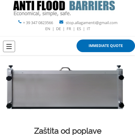
+ 39 347 0823566
stop.allagamenti@gmail.com
EN
|
DE
|
FR
|
ES
|
IT
IMMEDIATE QUOTE
Zaštita od poplave