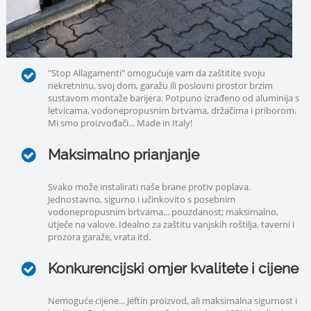
"Stop Allagamenti" omogućuje vam da zaštitite svoju
nekretninu, svoj dom, garažu ili poslovni prostor brzim
sustavom montaže barijera. Potpuno izrađeno od aluminija s
letvicama, vodonepropusnim brtvama, držačima i priborom.
Mi smo proizvođači... Made in Italy!
Maksimalno prianjanje
Svako može instalirati naše brane protiv poplava.
Jednostavno, sigurno i učinkovito s posebnim
vodonepropusnim brtvama... pouzdanost; maksimalno,
utječe na valove. Idealno za zaštitu vanjskih roštilja, taverni i
prozora garaže, vrata itd.
Konkurencijski omjer kvalitete i cijene
Nemoguće cijene... Jeftin proizvod, ali maksimalna sigurnost i