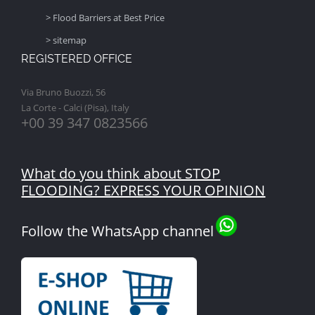
> Flood Barriers at Best Price
> sitemap
REGISTERED OFFICE
Via Bruno Buozzi, 56
La Corte - Calci (Pisa), Italy
+00 39 347 0823566
What do you think about STOP
FLOODING? EXPRESS YOUR OPINION
Follow the WhatsApp channel