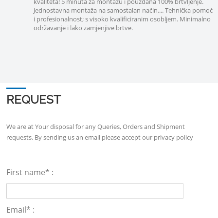
kvaliteta! 5 minuta za montažu i pouzdana 100% brtvljenje.
Jednostavna montaža na samostalan način.... Tehnička pomoć
i profesionalnost; s visoko kvalificiranim osobljem. Minimalno
održavanje i lako zamjenjive brtve.
REQUEST
We are at Your disposal for any Queries, Orders and Shipment
requests. By sending us an email please accept our
privacy policy
First name* :
Email* :