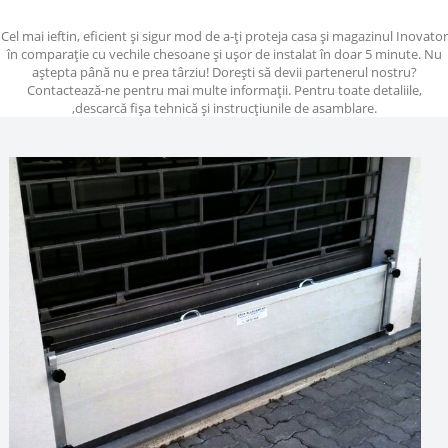
Cel mai ieftin, eficient şi sigur mod de a-ţi proteja casa şi magazinul Inovator
în comparaţie cu vechile chesoane şi uşor de instalat în doar 5 minute. Nu
aştepta până nu e prea târziu! Doreşti să devii partenerul nostru?
Contactează-ne pentru mai multe informaţii. Pentru toate detaliile,
,descarcă fişa tehnică şi instrucţiunile de asamblare.