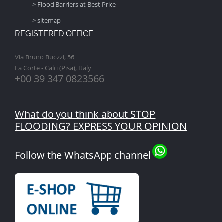
> Flood Barriers at Best Price
> sitemap
REGISTERED OFFICE
Via Bruno Buozzi, 56
La Corte - Calci (Pisa), Italy
+00 39 347 0823566
What do you think about STOP
FLOODING? EXPRESS YOUR OPINION
Follow the WhatsApp channel