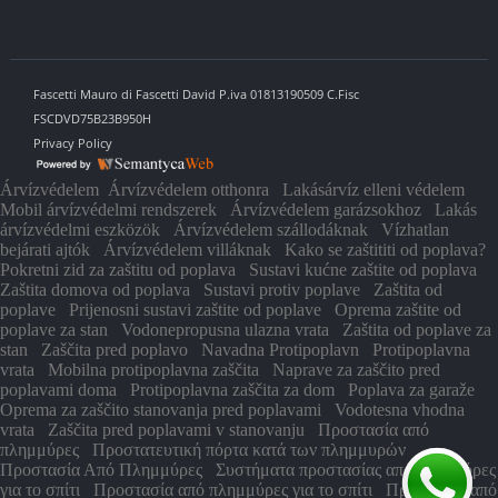
Fascetti Mauro di Fascetti David P.iva 01813190509 C.Fisc
FSCDVD75B23B950H
Privacy Policy
Árvízvédelem
Árvízvédelem otthonra
Lakásárvíz elleni védelem
Mobil árvízvédelmi rendszerek
Árvízvédelem garázsokhoz
Lakás
árvízvédelmi eszközök
Árvízvédelem szállodáknak
Vízhatlan
bejárati ajtók
Árvízvédelem villáknak
Kako se zaštititi od poplava?
Pokretni zid za zaštitu od poplava
Sustavi kućne zaštite od poplava
Zaštita domova od poplava
Sustavi protiv poplave
Zaštita od
poplave
Prijenosni sustavi zaštite od poplave
Oprema zaštite od
poplave za stan
Vodonepropusna ulazna vrata
Zaštita od poplave za
stan
Zaščita pred poplavo
Navadna Protipoplavn
Protipoplavna
vrata
Mobilna protipoplavna zaščita
Naprave za zaščito pred
poplavami doma
Protipoplavna zaščita za dom
Poplava za garaže
Oprema za zaščito stanovanja pred poplavami
Vodotesna vhodna
vrata
Zaščita pred poplavami v stanovanju
Προστασία από
πλημμύρες
Προστατευτική πόρτα κατά των πλημμυρών
Προστασία Από Πλημμύρες
Συστήματα προστασίας από πλημμύρες
για το σπίτι
Προστασία από πλημμύρες για το σπίτι
Προστασία από