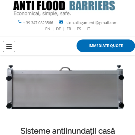
+ 39 347 0823566
stop.allagamenti@gmail.com
EN
|
DE
|
FR
|
ES
|
IT
IMMEDIATE QUOTE
Sisteme antiinundații casă