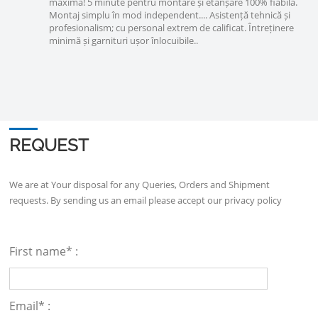
maximă! 5 minute pentru montare și etanșare 100% fiabilă.
Montaj simplu în mod independent.... Asistență tehnică și
profesionalism; cu personal extrem de calificat. Întreținere
minimă și garnituri ușor înlocuibile..
REQUEST
We are at Your disposal for any Queries, Orders and Shipment
requests. By sending us an email please accept our
privacy policy
First name* :
Email* :