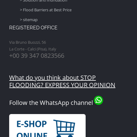
> Solution anti inundation
> Flood Barriers at Best Price
> sitemap
REGISTERED OFFICE
Via Bruno Buozzi, 56
La Corte - Calci (Pisa), Italy
+00 39 347 0823566
What do you think about STOP
FLOODING? EXPRESS YOUR OPINION
Follow the WhatsApp channel