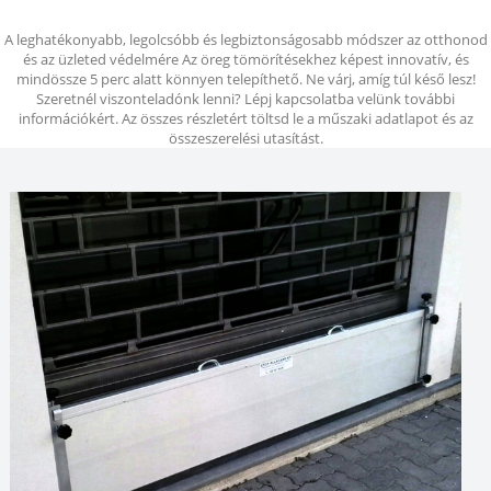
A leghatékonyabb, legolcsóbb és legbiztonságosabb módszer az otthonod
és az üzleted védelmére Az öreg tömörítésekhez képest innovatív, és
mindössze 5 perc alatt könnyen telepíthető. Ne várj, amíg túl késő lesz!
Szeretnél viszonteladónk lenni? Lépj kapcsolatba velünk további
információkért. Az összes részletért töltsd le a műszaki adatlapot és az
összeszerelési utasítást.