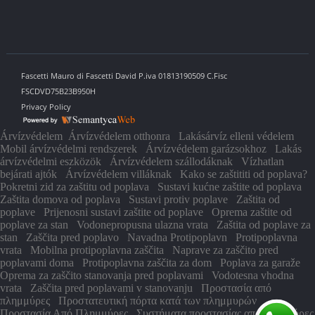
Fascetti Mauro di Fascetti David P.iva 01813190509 C.Fisc
FSCDVD75B23B950H
Privacy Policy
Árvízvédelem
Árvízvédelem otthonra
Lakásárvíz elleni védelem
Mobil árvízvédelmi rendszerek
Árvízvédelem garázsokhoz
Lakás
árvízvédelmi eszközök
Árvízvédelem szállodáknak
Vízhatlan
bejárati ajtók
Árvízvédelem villáknak
Kako se zaštititi od poplava?
Pokretni zid za zaštitu od poplava
Sustavi kućne zaštite od poplava
Zaštita domova od poplava
Sustavi protiv poplave
Zaštita od
poplave
Prijenosni sustavi zaštite od poplave
Oprema zaštite od
poplave za stan
Vodonepropusna ulazna vrata
Zaštita od poplave za
stan
Zaščita pred poplavo
Navadna Protipoplavn
Protipoplavna
vrata
Mobilna protipoplavna zaščita
Naprave za zaščito pred
poplavami doma
Protipoplavna zaščita za dom
Poplava za garaže
Oprema za zaščito stanovanja pred poplavami
Vodotesna vhodna
vrata
Zaščita pred poplavami v stanovanju
Προστασία από
πλημμύρες
Προστατευτική πόρτα κατά των πλημμυρών
Προστασία Από Πλημμύρες
Συστήματα προστασίας από πλημμύρες