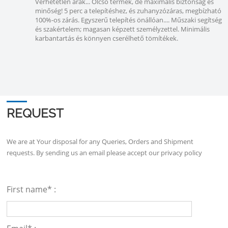
Verhetetlen árak... Olcsó termék, de maximális biztonság és
minőség! 5 perc a telepítéshez, és zuhanyzózáras, megbízható
100%-os zárás. Egyszerű telepítés önállóan.... Műszaki segítség
és szakértelem; magasan képzett személyzettel. Minimális
karbantartás és könnyen cserélhető tömítékek.
REQUEST
We are at Your disposal for any Queries, Orders and Shipment
requests. By sending us an email please accept our
privacy policy
First name* :