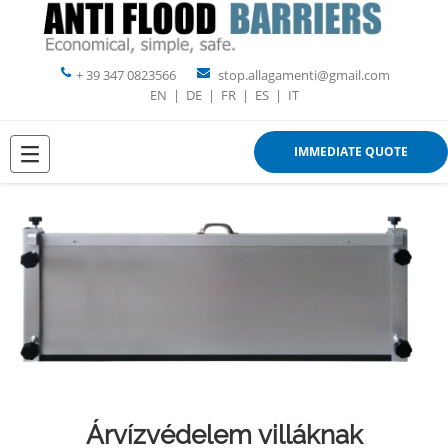
+ 39 347 0823566
stop.allagamenti@gmail.com
EN
|
DE
|
FR
|
ES
|
IT
IMMEDIATE QUOTE
Árvízvédelem villáknak