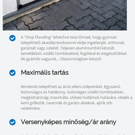
A "Stop Flooding" lehetővé teszi Önnek, hogy gyorsan
telepíthető akadályrendszerrel védje ingatlanját, otthonát,
garázsát vagy üzletét. Teljesen alumíniumból készült,
lamellákból, vízálló tömítésekkel, fogókkal és kiegészítőkkel.
Mi gyártók vagyunk... Olaszországban készül!
Maximális tartás
Mindenki telepítheti az árvíz elleni zsilipeinket. Egyszerű,
biztonságos és hatékony, különleges vízálló tömítésekkel...
megbízhatóság; maximális, ütéses hullámok hatására. Ideális a
kerti grillezők, tavernák és garázs ablakok, ajtók stb.
védelmére.
Versenyképes minőség/ár arány