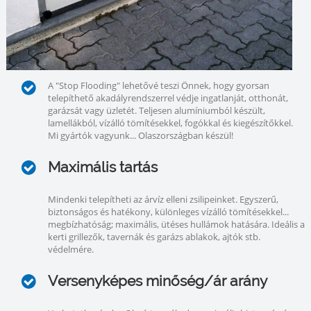
A "Stop Flooding" lehetővé teszi Önnek, hogy gyorsan
telepíthető akadályrendszerrel védje ingatlanját, otthonát,
garázsát vagy üzletét. Teljesen alumíniumból készült,
lamellákból, vízálló tömítésekkel, fogókkal és kiegészítőkkel.
Mi gyártók vagyunk... Olaszországban készül!
Maximális tartás
Mindenki telepítheti az árvíz elleni zsilipeinket. Egyszerű,
biztonságos és hatékony, különleges vízálló tömítésekkel...
megbízhatóság; maximális, ütéses hullámok hatására. Ideális a
kerti grillezők, tavernák és garázs ablakok, ajtók stb.
védelmére.
Versenyképes minőség/ár arány