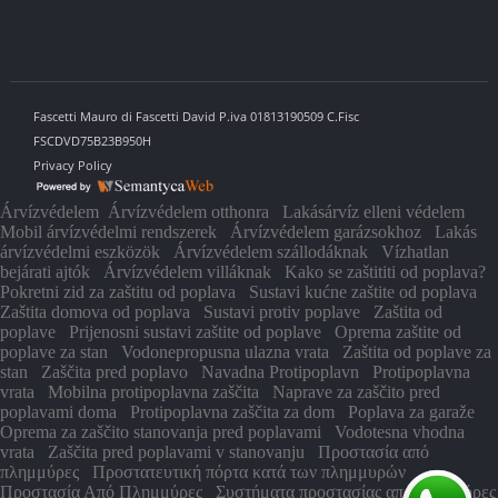
Fascetti Mauro di Fascetti David P.iva 01813190509 C.Fisc
FSCDVD75B23B950H
Privacy Policy
Árvízvédelem
Árvízvédelem otthonra
Lakásárvíz elleni védelem
Mobil árvízvédelmi rendszerek
Árvízvédelem garázsokhoz
Lakás
árvízvédelmi eszközök
Árvízvédelem szállodáknak
Vízhatlan
bejárati ajtók
Árvízvédelem villáknak
Kako se zaštititi od poplava?
Pokretni zid za zaštitu od poplava
Sustavi kućne zaštite od poplava
Zaštita domova od poplava
Sustavi protiv poplave
Zaštita od
poplave
Prijenosni sustavi zaštite od poplave
Oprema zaštite od
poplave za stan
Vodonepropusna ulazna vrata
Zaštita od poplave za
stan
Zaščita pred poplavo
Navadna Protipoplavn
Protipoplavna
vrata
Mobilna protipoplavna zaščita
Naprave za zaščito pred
poplavami doma
Protipoplavna zaščita za dom
Poplava za garaže
Oprema za zaščito stanovanja pred poplavami
Vodotesna vhodna
vrata
Zaščita pred poplavami v stanovanju
Προστασία από
πλημμύρες
Προστατευτική πόρτα κατά των πλημμυρών
Προστασία Από Πλημμύρες
Συστήματα προστασίας από πλημμύρες