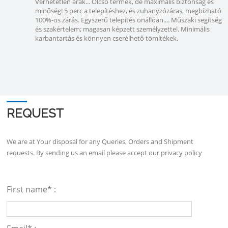
Verhetetlen árak... Olcsó termék, de maximális biztonság és
minőség! 5 perc a telepítéshez, és zuhanyzózáras, megbízható
100%-os zárás. Egyszerű telepítés önállóan.... Műszaki segítség
és szakértelem; magasan képzett személyzettel. Minimális
karbantartás és könnyen cserélhető tömítékek.
REQUEST
We are at Your disposal for any Queries, Orders and Shipment
requests. By sending us an email please accept our
privacy policy
First name* :