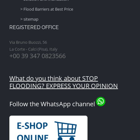
> Flood Barriers at Best Price
> sitemap
REGISTERED OFFICE
Via Bruno Buozzi, 56
La Corte - Calci (Pisa), Italy
+00 39 347 0823566
What do you think about STOP
FLOODING? EXPRESS YOUR OPINION
Follow the WhatsApp channel