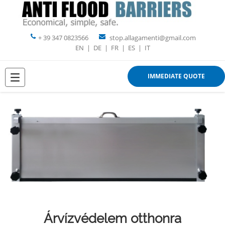
+ 39 347 0823566
stop.allagamenti@gmail.com
EN
|
DE
|
FR
|
ES
|
IT
IMMEDIATE QUOTE
Árvízvédelem otthonra