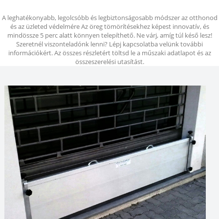
A leghatékonyabb, legolcsóbb és legbiztonságosabb módszer az otthonod
és az üzleted védelmére Az öreg tömörítésekhez képest innovatív, és
mindössze 5 perc alatt könnyen telepíthető. Ne várj, amíg túl késő lesz!
Szeretnél viszonteladónk lenni? Lépj kapcsolatba velünk további
információkért. Az összes részletért töltsd le a műszaki adatlapot és az
összeszerelési utasítást.